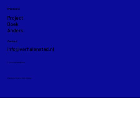
Meedoen?
Project
Boek
Anders
Contact
info@verhalenstad.nl
© 2026 verhalenstad.nl
Website by Deamer Media Design