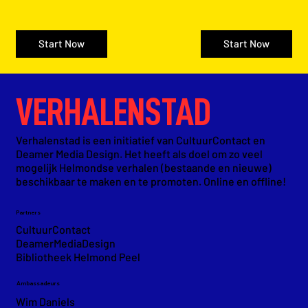
Start Now
Start Now
VERHALENSTAD
Verhalenstad is een initiatief van CultuurContact en
Deamer Media Design. Het heeft als doel om zo veel
mogelijk Helmondse verhalen (bestaande en nieuwe)
beschikbaar te maken en te promoten. Online en offline!
Partners
CultuurContact
DeamerMediaDesign
Bibliotheek Helmond
Peel
Ambassadeurs
Wim Daniels